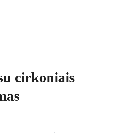
ukai
Segės
Prekių krepšelis
su cirkoniais
mas