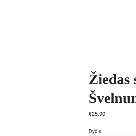
yrankės
Grandinėlės
Natūralūs akmenys
Kaklo papuošalai
Pakab
AVIMAS
Žiedas 
Švelnu
€25.90
Dydis