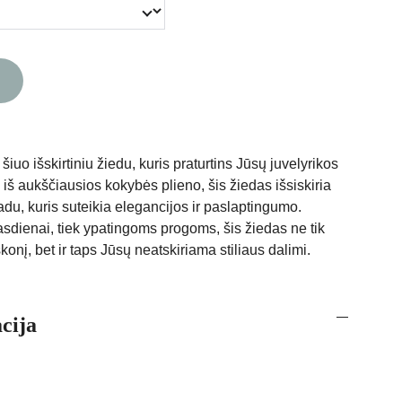
 šiuo išskirtiniu žiedu, kuris praturtins Jūsų juvelyrikos
iš aukščiausios kokybės plieno, šis žiedas išsiskiria
du, kuris suteikia elegancijos ir paslaptingumo.
kasdienai, tiek ypatingoms progoms, šis žiedas ne tik
skonį, bet ir taps Jūsų neatskiriama stiliaus dalimi.
cija