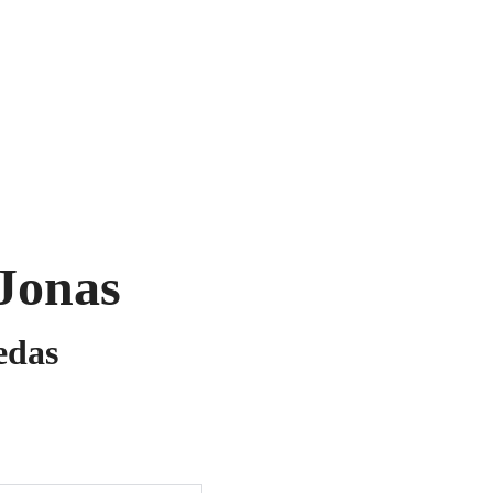
ukai
Segės
Prekių krepšelis
Jonas
iedas