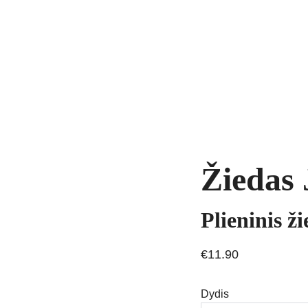
yrankės
Grandinėlės
Natūralūs akmenys
Kaklo papuošalai
Pakab
AVIMAS
Žiedas 
Plieninis ž
€11.90
Dydis