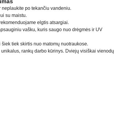
gumas
r neplaukite po tekančiu vandeniu.
ui su maistu.
rekomenduojame elgtis atsargiai.
apsauginiu vašku, kuris saugo nuo drėgmės ir UV
 šiek tiek skirtis nuo matomų nuotraukose.
unikalus, rankų darbo kūrinys. Dviejų visiškai vienodų