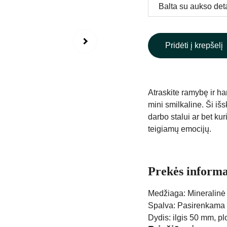
Pridėti į krepšelį
Atraskite ramybę ir h
mini smilkaline. Ši išs
darbo stalui ar bet kur
teigiamų emocijų.
Prekės informa
Medžiaga: Mineralinė
Spalva: Pasirenkama
Dydis: ilgis 50 mm, p