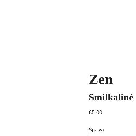
yrankės
Grandinėlės
Natūralūs akmenys
Kaklo papuošalai
Pakab
AVIMAS
Zen
Smilkalinė
€5.00
Spalva