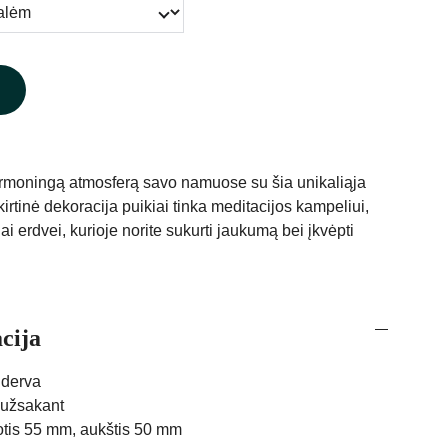
armoningą atmosferą savo namuose su šia unikaliąja
kirtinė dekoracija puikiai tinka meditacijos kampeliui,
iai erdvei, kurioje norite sukurti jaukumą bei įkvėpti
cija
 derva
 užsakant
lotis 55 mm, aukštis 50 mm