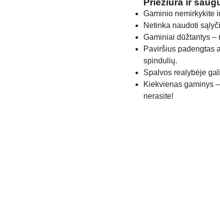
Priežiūra ir sau
Gaminio nemirkykite i
Netinka naudoti sąlyči
Gaminiai dūžtantys – 
Paviršius padengtas 
spindulių.
Spalvos realybėje gali
Kiekvienas gaminys – 
nerasite!