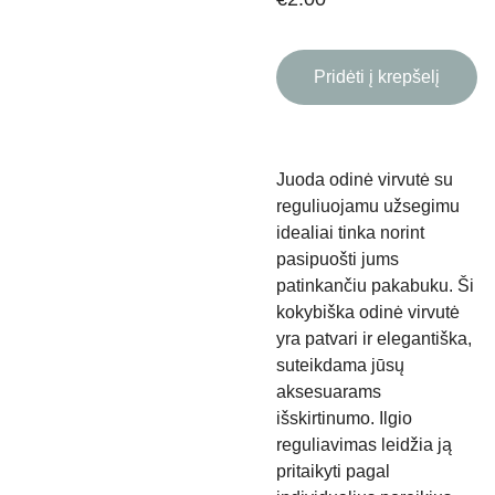
Pridėti į krepšelį
Juoda odinė virvutė su
reguliuojamu užsegimu
idealiai tinka norint
pasipuošti jums
patinkančiu pakabuku. Ši
kokybiška odinė virvutė
yra patvari ir elegantiška,
suteikdama jūsų
aksesuarams
išskirtinumo. Ilgio
reguliavimas leidžia ją
pritaikyti pagal