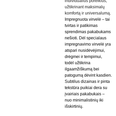
individualius poreikius,
užtikrinant maksimalų
komfortą ir universalumą.
Impregnuota virvelė – tai
tvirtas ir patikimas
sprendimas pakabukams
nešioti. Dėl specialaus
impregnavimo virvelė yra
atspari nusidėvėjimui,
drėgmei ir tempimui,
todėl užtikrina
ilgaamžiškumą bei
patogumą dėvint kasdien.
Subtilus dizainas ir pinta
tekstūra puikiai dera su
įvairiais pakabukais –
nuo minimalistinių iki
išskirtinių.