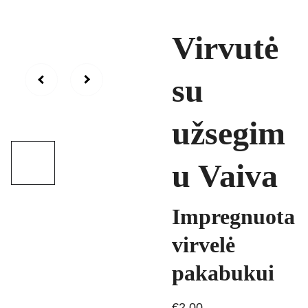
Virvutė
su
užsegim
u Vaiva
Impregnuota
virvelė
pakabukui
€2.00