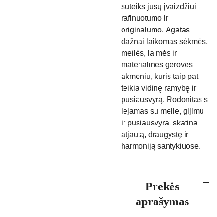
suteiks jūsų įvaizdžiui
rafinuotumo ir
originalumo.
Agatas
dažnai laikomas sėkmės,
meilės, laimės ir
materialinės gerovės
akmeniu, kuris taip pat
teikia vidinę ramybę ir
pusiausvyrą. Rodonitas s
iejamas su meile, gijimu
ir pusiausvyra, skatina
atjautą, draugystę ir
harmoniją santykiuose.
Prekės
aprašymas