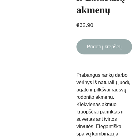
akmenų
€32.90
Pridėti į krepšelį
Prabangus rankų darbo
vėrinys iš natūralių juodų
agato ir pilkšvai rausvų
rodonito akmenų.
Kiekvienas akmuo
kruopščiai parinktas ir
suvertas ant tvirtos
virvutės. Elegantiška
spalvų kombinacija