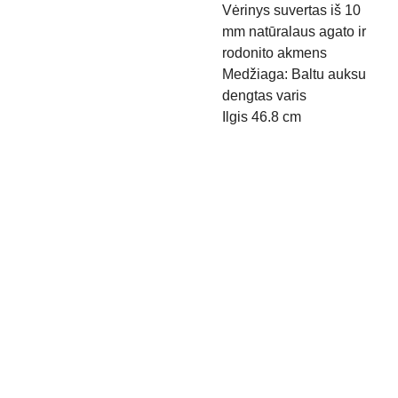
Vėrinys suvertas iš 10
mm natūralaus agato ir
rodonito akmens
Medžiaga: Baltu auksu
dengtas varis
Ilgis 46.8 cm
Kontak
Apie 
tai
mus
Pristaty