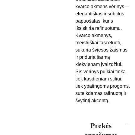
kvarco akmens vėrinys –
elegantiškas ir subtilus
papuošalas, kuris
išsiskiria rafinuotumu.
Kvarco akmenys,
meistriškai fascetuoti,
sukuria šviesos žaismus
ir priduria šarmą
kiekvienam įvaizdžiui.
Šis vėrinys puikiai tinka
tiek kasdieniam stiliui,
tiek ypatingoms progoms,
suteikdamas rafinuotą ir
švytintį akcentą.
Prekės