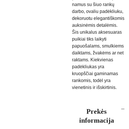
namus su šiuo rankų
darbo, ovaliu padėkliuku,
dekoruotu elegantiškomis
auksinėmis detalėmis.
Šis unikalus aksesuaras
puikiai tiks laikyti
papuošalams, smulkiems
daiktams, žvakėms ar net
raktams. Kiekvienas
padėkliukas yra
kruopščiai gaminamas
rankomis, todėl yra
vienetinis ir išskirtinis.
Prekės
informacija