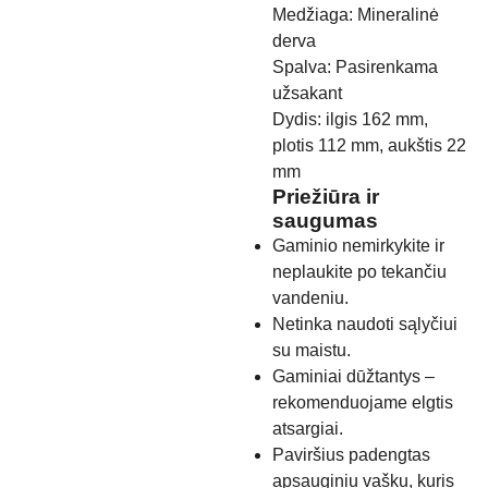
Medžiaga: Mineralinė
derva
Spalva: Pasirenkama
užsakant
Dydis: ilgis 162 mm,
plotis 112 mm, aukštis 22
mm
Priežiūra ir
saugumas
Gaminio nemirkykite ir
neplaukite po tekančiu
vandeniu.
Netinka naudoti sąlyčiui
su maistu.
Gaminiai dūžtantys –
rekomenduojame elgtis
atsargiai.
Paviršius padengtas
apsauginiu vašku, kuris