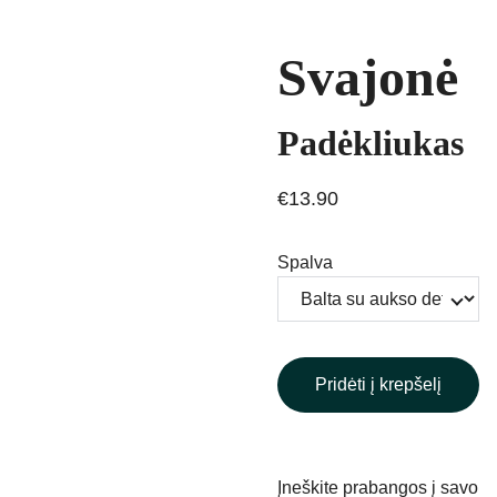
Svajonė
Padėkliukas
€13.90
Spalva
Pridėti į krepšelį
Įneškite prabangos į savo