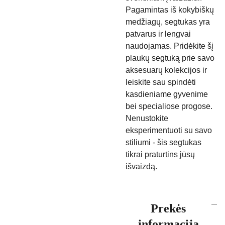
Pagamintas iš kokybiškų
medžiagų, segtukas yra
patvarus ir lengvai
naudojamas. Pridėkite šį
plaukų segtuką prie savo
aksesuarų kolekcijos ir
leiskite sau spindėti
kasdieniame gyvenime
bei specialiose progose.
Nenustokite
eksperimentuoti su savo
stiliumi - šis segtukas
tikrai praturtins jūsų
išvaizdą.
Prekės
informacija