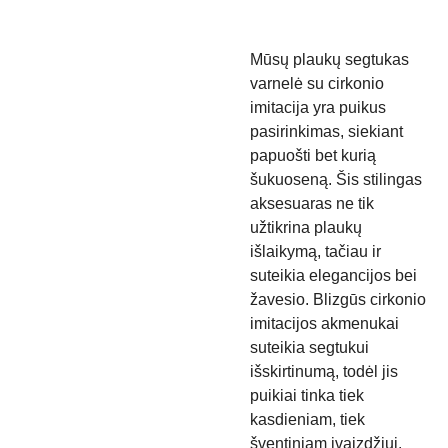
Mūsų plaukų segtukas
varnelė su cirkonio
imitacija yra puikus
pasirinkimas, siekiant
papuošti bet kurią
šukuoseną. Šis stilingas
aksesuaras ne tik
užtikrina plaukų
išlaikymą, tačiau ir
suteikia elegancijos bei
žavesio. Blizgūs cirkonio
imitacijos akmenukai
suteikia segtukui
išskirtinumą, todėl jis
puikiai tinka tiek
kasdieniam, tiek
šventiniam įvaizdžiui.