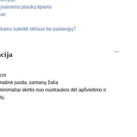
 įvairiems plaukų tipams
nas
kams suteikti stiliaus be pastangų?
cija
 cm
 matinė juoda, samanų žalia
minimaliai skirtis nuo nuotraukos dėl apšvietimo ir
ių.