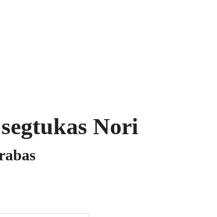
ukai
Segės
Prekių krepšelis
segtukas Nori
krabas