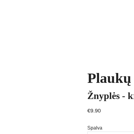
yrankės
Grandinėlės
Natūralūs akmenys
Kaklo papuošalai
Pakab
AVIMAS
Plaukų 
Žnyplės - 
€9.90
Spalva