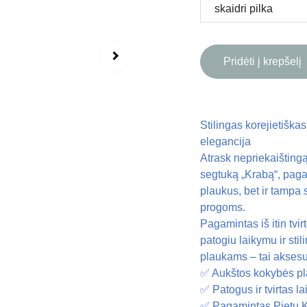
Pridėti į krepšelį
Stilingas korejietiškas
elegancija
Atrask nepriekaištingą
segtuką „Krabą“, pagam
plaukus, bet ir tampa 
progoms.
Pagamintas iš itin tvirt
patogiu laikymu ir sti
plaukams – tai aksesua
✅ Aukštos kokybės pl
✅ Patogus ir tvirtas l
✅ Pagamintas Pietų K