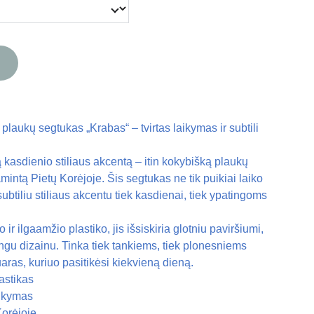
 plaukų segtukas „Krabas“ – tvirtas laikymas ir subtili
 kasdienio stiliaus akcentą – itin kokybišką plaukų
intą Pietų Korėjoje. Šis segtukas ne tik puikiai laiko
subtiliu stiliaus akcentu tiek kasdienai, tiek ypatingoms
o ir ilgaamžio plastiko, jis išsiskiria glotniu paviršiumi,
lingu dizainu. Tinka tiek tankiems, tiek plonesniems
ras, kuriuo pasitikėsi kiekvieną dieną.
astikas
aikymas
orėjoje