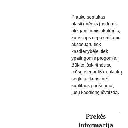
Plaukų segtukas
plastikinėmis juodomis
blizgančiomis akutėmis,
kuris taps nepakeičiamu
aksesuaru tiek
kasdienybėje, tiek
ypatingomis progomis.
Būkite išskirtinės su
mūsų elegantišku plaukų
segtuku, kuris įneš
subtilaus puošnumo į
jūsų kasdienę išvaizdą.
Prekės
informacija