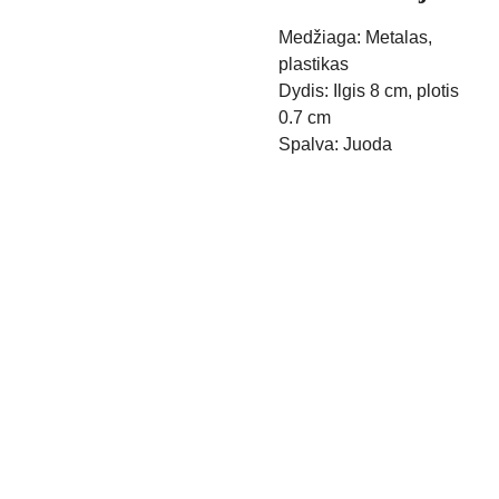
Medžiaga: Metalas,
plastikas
Dydis: Ilgis 8 cm, plotis
0.7 cm
Spalva: Juoda
Kontak
Apie 
tai
mus
Pristaty