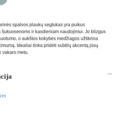
brinės spalvos plaukų segtukas yra puikus
s šukuosenoms ir kasdieniam naudojimui. Jo blizgus
finuotumo, o aukštos kokybės medžiagos užtikrina
imumą. Idealiai tinka pridėti subtilų akcentą jūsų
ek vakaro metu.
cija
 cm