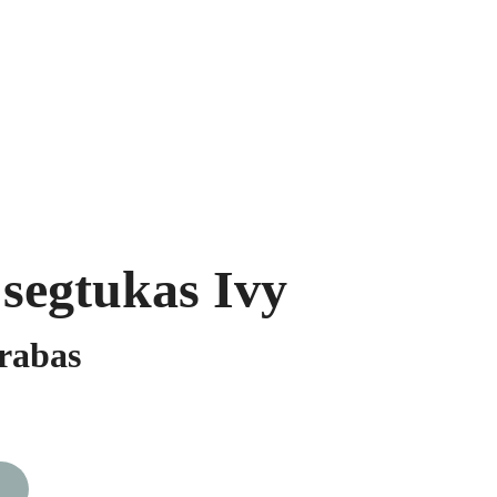
ukai
Segės
Prekių krepšelis
segtukas Ivy
krabas