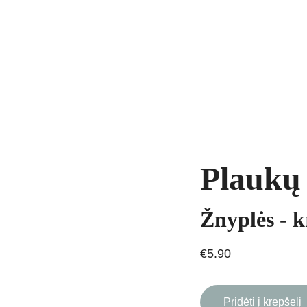
yrankės
Grandinėlės
Natūralūs akmenys
Kaklo papuošalai
Pakab
AVIMAS
Plaukų 
Žnyplės - 
€5.90
Pridėti į krepšelį