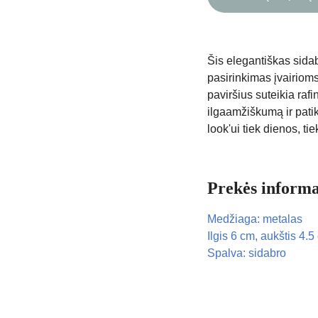
Šis elegantiškas sida
pasirinkimas įvairiom
paviršius suteikia ra
ilgaamžiškumą ir patik
look'ui tiek dienos, ti
Prekės informa
Medžiaga: metalas
Ilgis 6 cm, aukštis 4.5
Spalva: sidabro