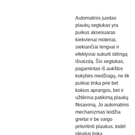
Automatinis juodas
plaukų segtukas yra
puikus aksesuaras
kiekvienai moteriai,
siekiančiai lengvai ir
efektyviai sukurti stilingą
išvaizdą. Šis segtukas,
pagamintas iš aukštos
kokybės medžiagų, ne tik
puikiai tinka prie bet
kokios aprangos, bet ir
užtikrina patikimą plaukų
fiksavimą. Jo automatinis
mechanizmas leidžia
greitai ir be vargo
pritvirtinti plaukus, todėl
idealiai tinka