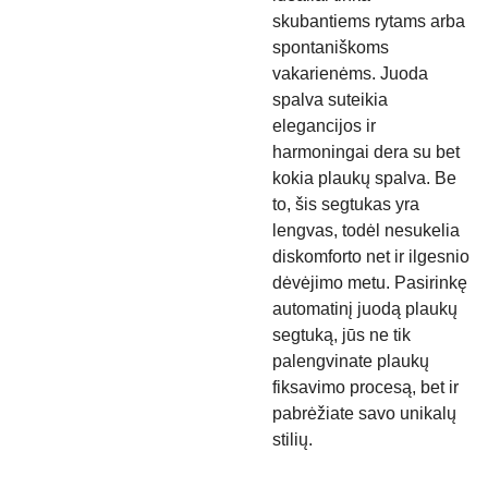
skubantiems rytams arba
spontaniškoms
vakarienėms. Juoda
spalva suteikia
elegancijos ir
harmoningai dera su bet
kokia plaukų spalva. Be
to, šis segtukas yra
lengvas, todėl nesukelia
diskomforto net ir ilgesnio
dėvėjimo metu. Pasirinkę
automatinį juodą plaukų
segtuką, jūs ne tik
palengvinate plaukų
fiksavimo procesą, bet ir
pabrėžiate savo unikalų
stilių.