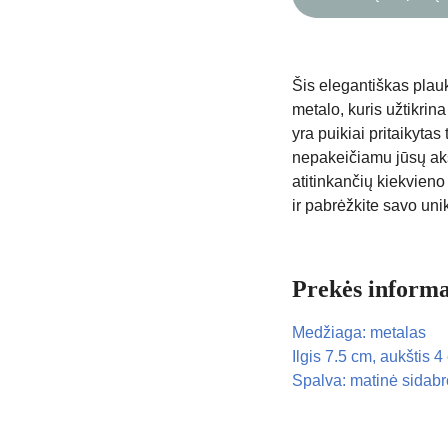
Šis elegantiškas plau
metalo, kuris užtikrin
yra puikiai pritaikytas 
nepakeičiamu jūsų aks
atitinkančių kiekvieno
ir pabrėžkite savo un
Prekės informa
Medžiaga: metalas
Ilgis 7.5 cm, aukštis 4
Spalva: matinė sidabr