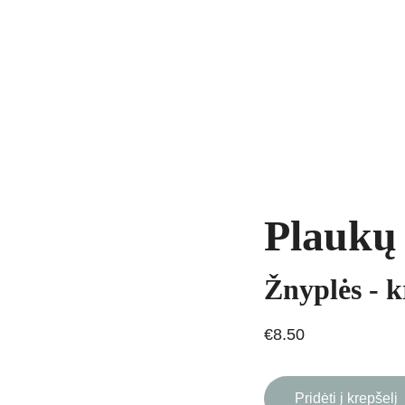
yrankės
Grandinėlės
Natūralūs akmenys
Kaklo papuošalai
Pakab
AVIMAS
Plaukų
Žnyplės - 
€8.50
Pridėti į krepšelį