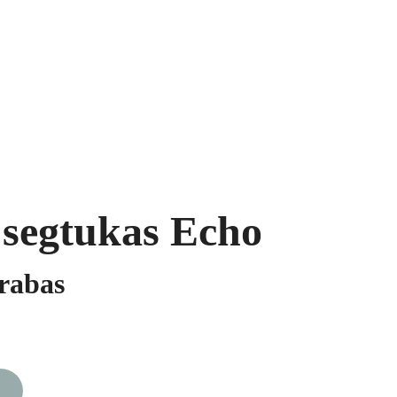
ukai
Segės
Prekių krepšelis
 segtukas Echo
krabas