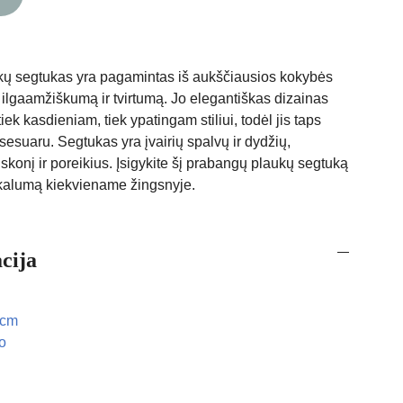
kų segtukas yra pagamintas iš aukščiausios kokybės
a ilgaamžiškumą ir tvirtumą. Jo elegantiškas dizainas
tiek kasdieniam, tiek ypatingam stiliui, todėl jis taps
esuaru. Segtukas yra įvairių spalvų ir dydžių,
 skonį ir poreikius. Įsigykite šį prabangų plaukų segtuką
ikalumą kiekviename žingsnyje.
cija
 cm
o