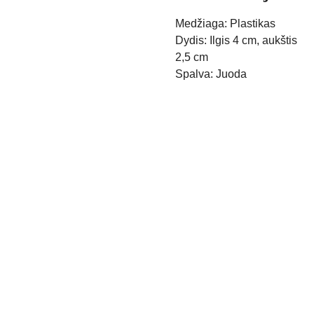
Medžiaga: Plastikas
Dydis: Ilgis 4 cm, aukštis
2,5 cm
Spalva: Juoda
Kontak
Apie 
tai
mus
Pristaty
mo 