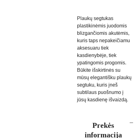
Plaukų segtukas
plastikinėmis juodomis
blizgančiomis akutėmis,
kuris taps nepakeičiamu
aksesuaru tiek
kasdienybėje, tiek
ypatingomis progomis.
Būkite išskirtinės su
mūsų elegantišku plaukų
segtuku, kuris įneš
subtilaus puošnumo į
jūsų kasdienę išvaizdą.
Prekės
informacija