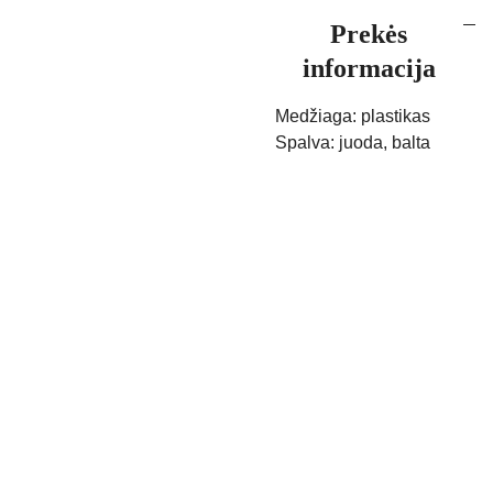
Prekės
informacija
Medžiaga: plastikas
Spalva: juoda, balta
Kontak
Apie 
tai
mus
Pristaty