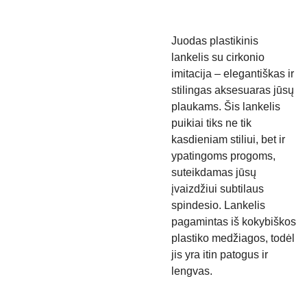
Juodas plastikinis
lankelis su cirkonio
imitacija – elegantiškas ir
stilingas aksesuaras jūsų
plaukams. Šis lankelis
puikiai tiks ne tik
kasdieniam stiliui, bet ir
ypatingoms progoms,
suteikdamas jūsų
įvaizdžiui subtilaus
spindesio. Lankelis
pagamintas iš kokybiškos
plastiko medžiagos, todėl
jis yra itin patogus ir
lengvas.