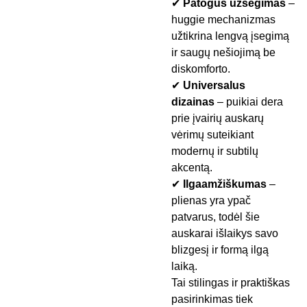
✔
Patogus užsegimas
–
huggie mechanizmas
užtikrina lengvą įsegimą
ir saugų nešiojimą be
diskomforto.
✔
Universalus
dizainas
– puikiai dera
prie įvairių auskarų
vėrimų suteikiant
modernų ir subtilų
akcentą.
✔
Ilgaamžiškumas
–
plienas yra ypač
patvarus, todėl šie
auskarai išlaikys savo
blizgesį ir formą ilgą
laiką.
Tai stilingas ir praktiškas
pasirinkimas tiek