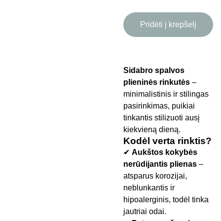
Pridėti į krepšelį
Sidabro spalvos
plieninės rinkutės
–
minimalistinis ir stilingas
pasirinkimas, puikiai
tinkantis stilizuoti ausį
kiekvieną dieną.
Kodėl verta rinktis?
✔
Aukštos kokybės
nerūdijantis plienas
–
atsparus korozijai,
neblunkantis ir
hipoalerginis, todėl tinka
jautriai odai.