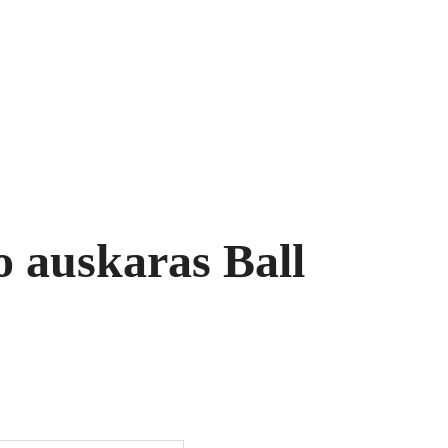
ukai
Segės
Prekių krepšelis
o auskaras Ball