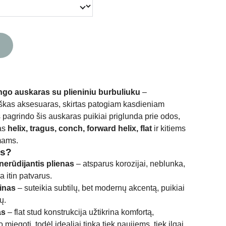
singo auskaras su plieniniu burbuliuku
–
tiškas aksesuaras, skirtas patogiam kasdieniam
 pagrindo šis auskaras puikiai priglunda prie odos,
mas
helix, tragus, conch, forward helix, flat
ir kitiems
mams.
is?
erūdijantis plienas
– atsparus korozijai, neblunka,
a itin patvarus.
ainas
– suteikia subtilų, bet modernų akcentą, puikiai
ų.
as
– flat stud konstrukcija užtikrina komfortą,
miegoti, todėl idealiai tinka tiek naujiems, tiek ilgai