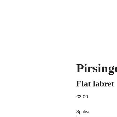
yrankės
Grandinėlės
Natūralūs akmenys
Kaklo papuošalai
Pakab
AVIMAS
Pirsing
Flat labret
€3.00
Spalva