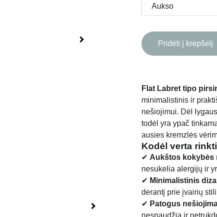
Pridėti į krepšelį
Flat Labret tipo pir
minimalistinis ir prak
nešiojimui. Dėl lygaus
todėl yra ypač tinka
ausies kremzlės vėri
Kodėl verta rinkt
✔
Aukštos kokybės n
nesukelia alergijų ir yr
✔
Minimalistinis diz
derantį prie įvairių stili
✔
Patogus nešiojim
nespaudžia ir netrukdo 