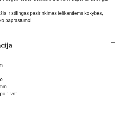
is ir stilingas pasirinkimas ieškantiems kokybės,
ško paprastumo!
cija
mm
so
 mm
po 1 vnt.