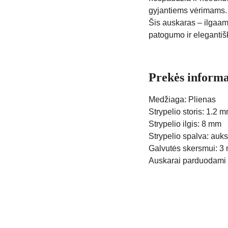
gyjantiems vėrimams.
Šis auskaras – ilgaamž
patogumo ir eleganti
Prekės informa
Medžiaga: Plienas
Strypelio storis: 1.2 
Strypelio ilgis: 8 mm
Strypelio spalva: auk
Galvutės skersmui: 3
Auskarai parduodami 