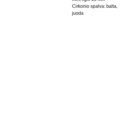
Cirkonio spalva: balta,
juoda
Kontak
Apie 
tai
mus
Pristaty
mo 
būdai
Privatu