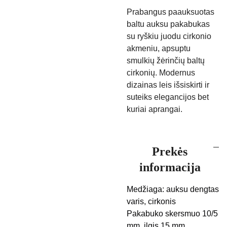
Prabangus paauksuotas
baltu auksu pakabukas
su ryškiu juodu cirkonio
akmeniu, apsuptu
smulkių žėrinčių baltų
cirkonių. Modernus
dizainas leis išsiskirti ir
suteiks elegancijos bet
kuriai aprangai.
Prekės
informacija
Medžiaga: auksu dengtas
varis, cirkonis
Pakabuko skersmuo 10/5
mm, ilgis 15 mm