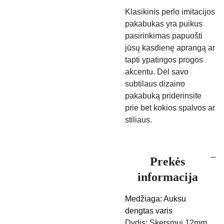
Klasikinis perlo imitacijos
pakabukas yra puikus
pasirinkimas papuošti
jūsų kasdienę aprangą ar
tapti ypatingos progos
akcentu. Dėl savo
subtilaus dizaino
pakabuką priderinsite
prie bet kokios spalvos ar
stiliaus.
Prekės
informacija
Medžiaga: Auksu
dengtas varis
Dydis: Skersmui 12mm.