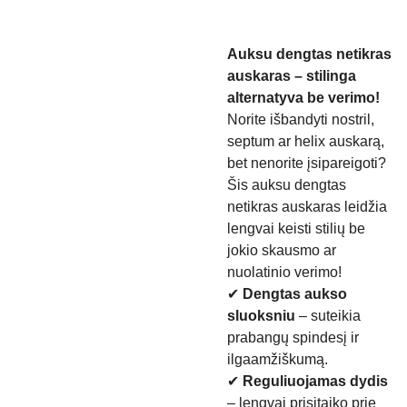
Auksu dengtas netikras
auskaras – stilinga
alternatyva be verimo!
Norite išbandyti nostril,
septum ar helix auskarą,
bet nenorite įsipareigoti?
Šis auksu dengtas
netikras auskaras leidžia
lengvai keisti stilių be
jokio skausmo ar
nuolatinio verimo!
✔
Dengtas aukso
sluoksniu
– suteikia
prabangų spindesį ir
ilgaamžiškumą.
✔
Reguliuojamas dydis
– lengvai prisitaiko prie