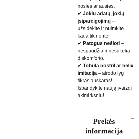
nosies ar ausies.
✔
Jokių adatų, jokių
įsipareigojimų
–
užsidėkite ir nuimkite
kada tik norite!
✔
Patogus nešioti
–
nespaudžia ir nesukelia
diskomforto.
✔
Tobula nostril ar helix
imitacija
– atrodo lyg
tikras auskaras!
Išbandykite naują įvaizdį
akimirksniu!
Prekės
informacija