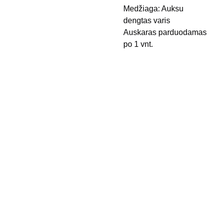
Medžiaga: Auksu
dengtas varis
Auskaras parduodamas
po 1 vnt.
Kontak
Apie 
tai
mus
Pristaty
mo 