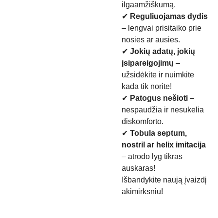
ilgaamžiškumą.
✔
Reguliuojamas dydis
– lengvai prisitaiko prie
nosies ar ausies.
✔
Jokių adatų, jokių
įsipareigojimų
–
užsidėkite ir nuimkite
kada tik norite!
✔
Patogus nešioti
–
nespaudžia ir nesukelia
diskomforto.
✔
Tobula septum,
nostril ar helix imitacija
– atrodo lyg tikras
auskaras!
Išbandykite naują įvaizdį
akimirksniu!