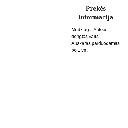
Prekės
informacija
Medžiaga: Auksu
dengtas varis
Auskaras parduodamas
po 1 vnt.
Kontak
Apie 