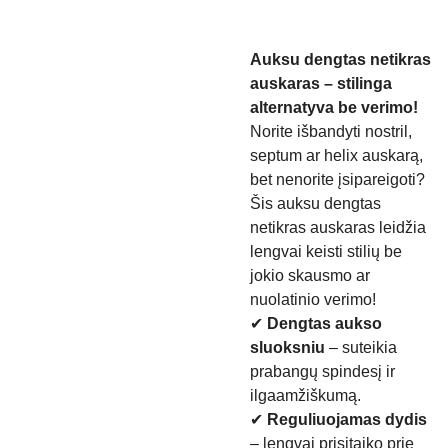
Auksu dengtas netikras
auskaras – stilinga
alternatyva be verimo!
Norite išbandyti nostril,
septum ar helix auskarą,
bet nenorite įsipareigoti?
Šis auksu dengtas
netikras auskaras leidžia
lengvai keisti stilių be
jokio skausmo ar
nuolatinio verimo!
✔
Dengtas aukso
sluoksniu
– suteikia
prabangų spindesį ir
ilgaamžiškumą.
✔
Reguliuojamas dydis
– lengvai prisitaiko prie