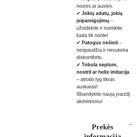
nosies ar ausies.
✔
Jokių adatų, jokių
įsipareigojimų
–
užsidėkite ir nuimkite
kada tik norite!
✔
Patogus nešioti
–
nespaudžia ir nesukelia
diskomforto.
✔
Tobula septum,
nostril ar helix imitacija
– atrodo lyg tikras
auskaras!
Išbandykite naują įvaizdį
akimirksniu!
Prekės
informacija