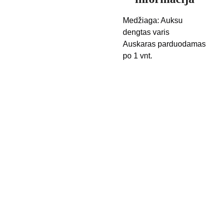
Medžiaga: Auksu
dengtas varis
Auskaras parduodamas
po 1 vnt.
Kontak
Apie 
tai
mus
Pristaty