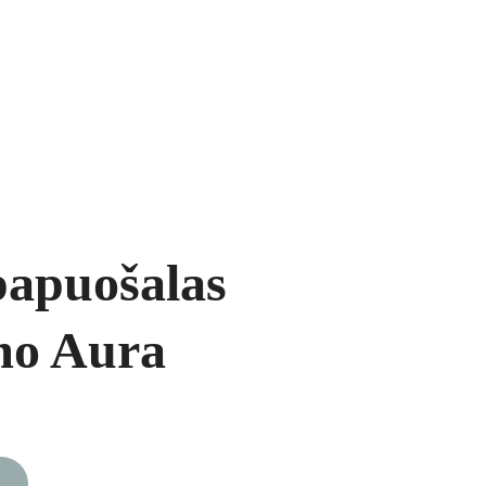
ukai
Segės
Prekių krepšelis
papuošalas
o Aura