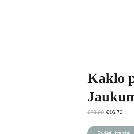
yrankės
Grandinėlės
Natūralūs akmenys
Kaklo papuošalai
Pakab
AVIMAS
Kaklo 
Jaukum
€23.90
€16.73
Pridėti į krepšelį