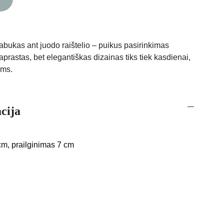
ukas ant juodo raištelio – puikus pasirinkimas
Paprastas, bet elegantiškas dizainas tiks tiek kasdienai,
oms.
cija
cm, prailginimas 7 cm