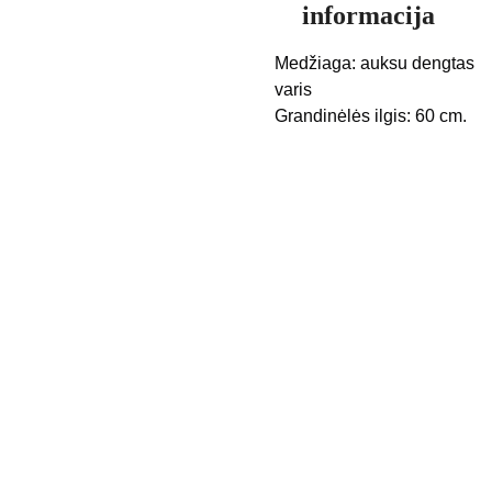
informacija
Medžiaga: auksu dengtas
varis
Grandinėlės ilgis: 60 cm.
Kontak
Apie 
tai
mus
Pristaty
mo 