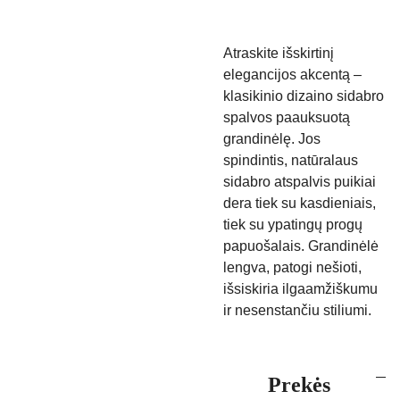
Atraskite išskirtinį
elegancijos akcentą –
klasikinio dizaino sidabro
spalvos paauksuotą
grandinėlę. Jos
spindintis, natūralaus
sidabro atspalvis puikiai
dera tiek su kasdieniais,
tiek su ypatingų progų
papuošalais. Grandinėlė
lengva, patogi nešioti,
išsiskiria ilgaamžiškumu
ir nesenstančiu stiliumi.
Prekės