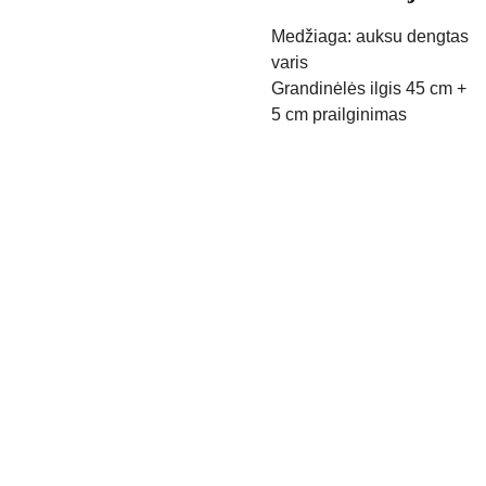
Medžiaga: auksu dengtas
varis
Grandinėlės ilgis 45 cm +
5 cm prailginimas
Kontak
Apie 
tai
mus
Pristaty
mo 