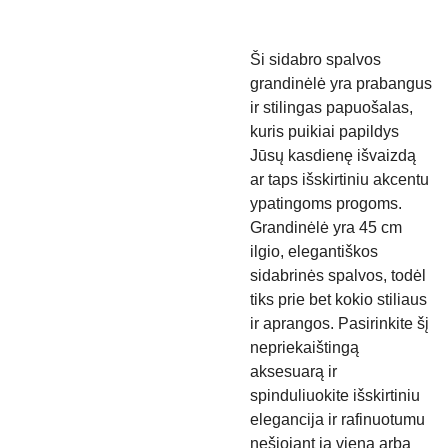
Ši sidabro spalvos
grandinėlė yra prabangus
ir stilingas papuošalas,
kuris puikiai papildys
Jūsų kasdienę išvaizdą
ar taps išskirtiniu akcentu
ypatingoms progoms.
Grandinėlė yra 45 cm
ilgio, elegantiškos
sidabrinės spalvos, todėl
tiks prie bet kokio stiliaus
ir aprangos. Pasirinkite šį
nepriekaištingą
aksesuarą ir
spinduliuokite išskirtiniu
elegancija ir rafinuotumu
nešiojant ją vieną arba