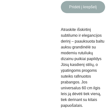
Pridėti į krepšelį
Atraskite išskirtinį
subtilumo ir elegancijos
derinį – paauksuota baltu
auksu grandinėlė su
moderniu rutuliukų
dizainu puikiai papildys
Jūsų kasdienį stilių, o
ypatingoms progoms
suteiks rafinuotos
prabangos. Jos
universalus 60 cm ilgis
leis ją dėvėti tiek vieną,
tiek derinant su kitais
papuošalais.