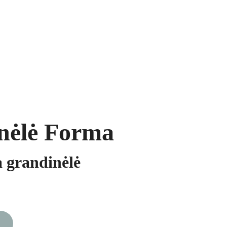
ukai
Segės
Prekių krepšelis
nėlė Forma
 grandinėlė