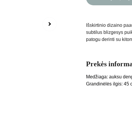
Išskirtinio dizaino pa
subtilus blizgesys pui
patogu derinti su kito
Prekės informa
Medžiaga: auksu deng
Grandinėlės ilgis: 45 