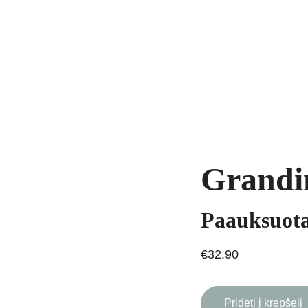
yrankės
Grandinėlės
Natūralūs akmenys
Kaklo papuošalai
Pakab
AVIMAS
Grandi
Paauksuota
€32.90
Pridėti į krepšelį