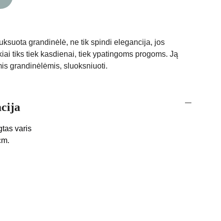
auksuota grandinėlė, ne tik spindi elegancija, jos
kiai tiks tiek kasdienai, tiek ypatingoms progoms. Ją
mis grandinėlėmis, sluoksniuoti.
cija
tas varis
cm.