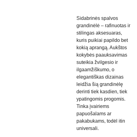
Sidabrinės spalvos
grandinėlė – rafinuotas ir
stilingas aksesuaras,
kuris puikiai papildo bet
kokią aprangą. Aukštos
kokybės paauksavimas
suteikia žvilgesio ir
ilgaamžiškumo, o
elegantiškas dizainas
leidžia šią grandinėlę
derinti tiek kasdien, tiek
ypatingomis progomis.
Tinka įvairiems
papuošalams ar
pakabukams, todėl itin
universali.