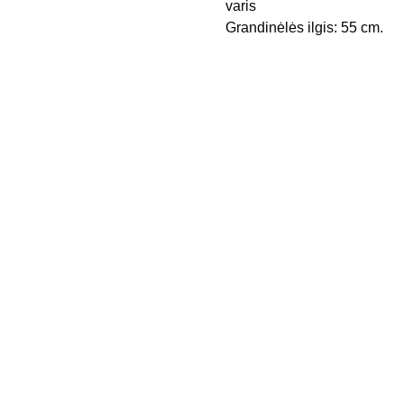
varis
Grandinėlės ilgis: 55 cm.
Kontak
Apie 
tai
mus
Pristaty
mo 
būdai
Privatu
mo 