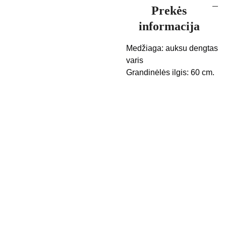
Prekės
informacija
Medžiaga: auksu dengtas
varis
Grandinėlės ilgis: 60 cm.
Kontak
Apie 
tai
mus