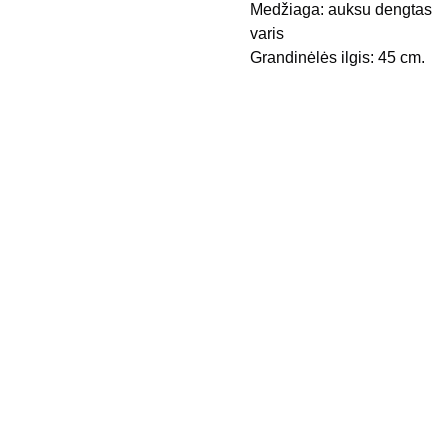
Medžiaga: auksu dengtas
varis
Grandinėlės ilgis: 45 cm.
Kontak
Apie 
tai
mus
Pristaty
mo 
būdai
Privatu