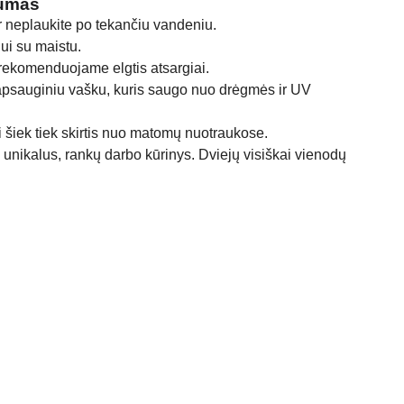
gumas
r neplaukite po tekančiu vandeniu.
ui su maistu.
rekomenduojame elgtis atsargiai.
apsauginiu vašku, kuris saugo nuo drėgmės ir UV
 šiek tiek skirtis nuo matomų nuotraukose.
unikalus, rankų darbo kūrinys. Dviejų visiškai vienodų