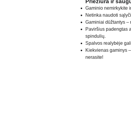
Priežiūra ir sau
Gaminio nemirkykite i
Netinka naudoti sąlyči
Gaminiai dūžtantys – 
Paviršius padengtas 
spindulių.
Spalvos realybėje gali
Kiekvienas gaminys – 
nerasite!