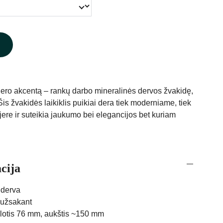
rjero akcentą – rankų darbo mineralinės dervos žvakidę,
Šis žvakidės laikiklis puikiai dera tiek moderniame, tiek
jere ir suteikia jaukumo bei elegancijos bet kuriam
cija
 derva
 užsakant
plotis 76 mm, aukštis ~150 mm