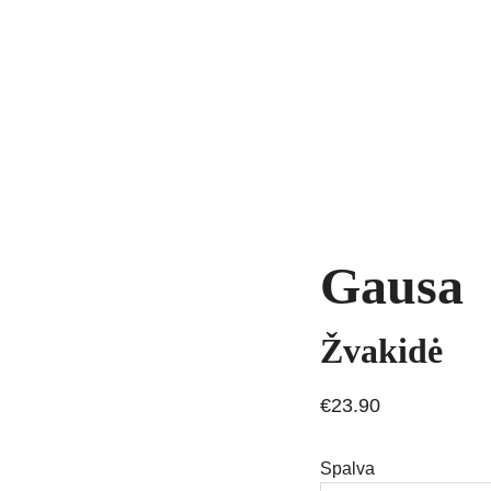
yrankės
Grandinėlės
Natūralūs akmenys
Kaklo papuošalai
Pakab
AVIMAS
Gausa
Žvakidė
€23.90
Spalva