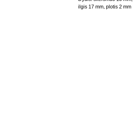
ilgis 17 mm, plotis 2 mm
Kontak
Apie 
tai
mus
Pristaty
mo 
būdai
Privatu
mo 
politika