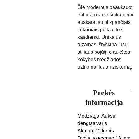
Šie modernūs paauksuoti
baltu auksu šešiakampiai
auskarai su blizgančiais
cirkoniais puikiai tiks
kasdienai. Unikalus
dizainas išryškina jūsų
stiliaus pojūtį, o aukštos
kokybės medžiagos
užtikrina ilgaamžiškumą.
Prekės
informacija
Medžiaga: Auksu
dengtas varis
Akmuo: Cirkonis
Dydis: skersmuo 13 mm,