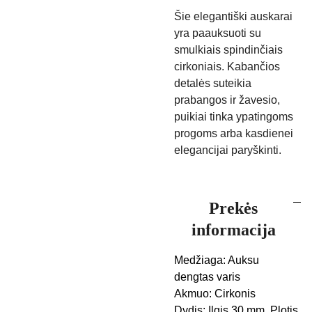
Šie elegantiški auskarai
yra paauksuoti su
smulkiais spindinčiais
cirkoniais. Kabančios
detalės suteikia
prabangos ir žavesio,
puikiai tinka ypatingoms
progoms arba kasdienei
elegancijai paryškinti.
Prekės
informacija
Medžiaga: Auksu
dengtas varis
Akmuo: Cirkonis
Dydis: Ilgis 30 mm, Plotis