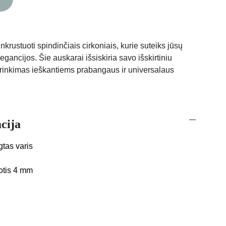
nkrustuoti spindinčiais cirkoniais, kurie suteiks jūsų
legancijos. Šie auskarai išsiskiria savo išskirtiniu
irinkimas ieškantiems prabangaus ir universalaus
cija
tas varis
lotis 4 mm