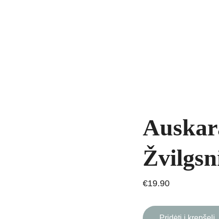
yrankės
Grandinėlės
Natūralūs akmenys
Kaklo papuošalai
Pakab
AVIMAS
Auskar
Žvilgsn
€19.90
Pridėti į krepšelį