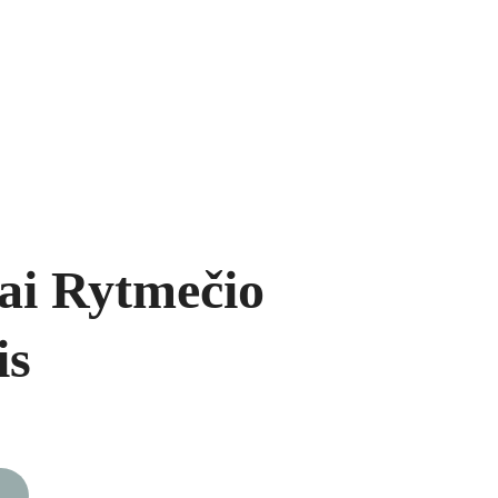
ukai
Segės
Prekių krepšelis
ai Rytmečio
is