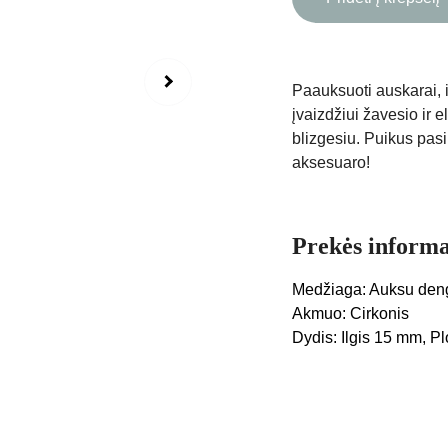
Paauksuoti auskarai, i
įvaizdžiui žavesio ir e
blizgesiu. Puikus pas
aksesuaro!
Prekės informa
Medžiaga: Auksu deng
Akmuo: Cirkonis
Dydis: Ilgis 15 mm, P