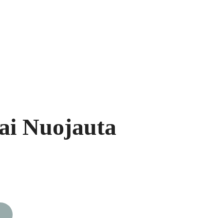
ukai
Segės
Prekių krepšelis
ai Nuojauta