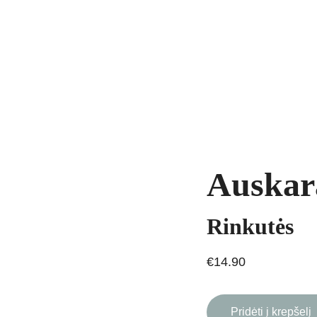
yrankės
Grandinėlės
Natūralūs akmenys
Kaklo papuošalai
Pakab
AVIMAS
Auskar
Rinkutės
€14.90
Pridėti į krepšelį