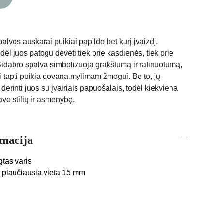
palvos auskarai puikiai papildo bet kurį įvaizdį.
dėl juos patogu dėvėti tiek prie kasdienės, tiek prie
idabro spalva simbolizuoja grakštumą ir rafinuotumą,
i tapti puikia dovana mylimam žmogui. Be to, jų
derinti juos su įvairiais papuošalais, todėl kiekviena
savo stilių ir asmenybę.
rmacija
tas varis
 plaučiausia vieta 15 mm