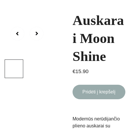
Auskara
i Moon
Shine
€15.90
Pridėti į krepšelį
Modernūs nerūdijančio
plieno auskarai su