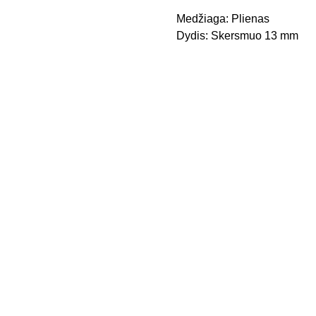
Medžiaga: Plienas
Dydis: Skersmuo 13 mm
Kontak
Apie 
tai
mus
Pristaty
mo 
būdai
Privatu