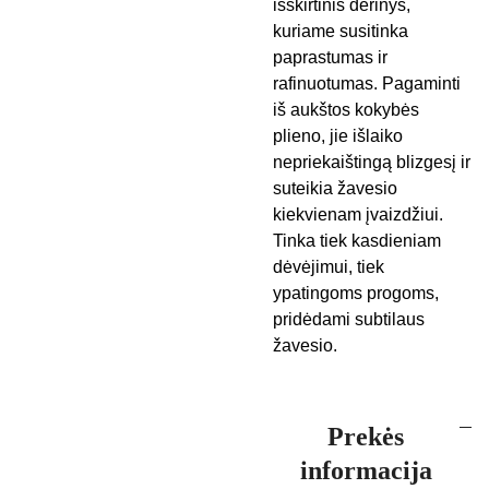
išskirtinis derinys,
kuriame susitinka
paprastumas ir
rafinuotumas. Pagaminti
iš aukštos kokybės
plieno, jie išlaiko
nepriekaištingą blizgesį ir
suteikia žavesio
kiekvienam įvaizdžiui.
Tinka tiek kasdieniam
dėvėjimui, tiek
ypatingoms progoms,
pridėdami subtilaus
žavesio.
Prekės
informacija