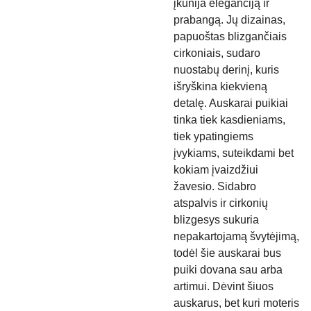
įkūnija eleganciją ir
prabangą. Jų dizainas,
papuoštas blizgančiais
cirkoniais, sudaro
nuostabų derinį, kuris
išryškina kiekvieną
detalę. Auskarai puikiai
tinka tiek kasdieniams,
tiek ypatingiems
įvykiams, suteikdami bet
kokiam įvaizdžiui
žavesio. Sidabro
atspalvis ir cirkonių
blizgesys sukuria
nepakartojamą švytėjimą,
todėl šie auskarai bus
puiki dovana sau arba
artimui. Dėvint šiuos
auskarus, bet kuri moteris