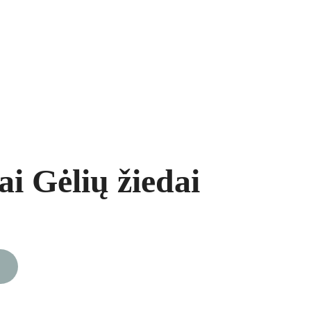
ukai
Segės
Prekių krepšelis
i Gėlių žiedai