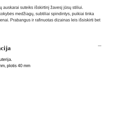
 auskarai suteiks išskirtinį žavesį jūsų stiliui.
okybės medžiagų, subtiliai spindintys, puikiai tinka
ienai. Prabangus ir rafinuotas dizainas leis išsiskirti bet
cija
terija.
 mm, plotis 40 mm