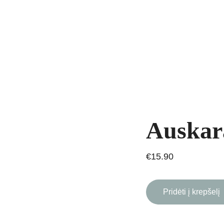
yrankės
Grandinėlės
Natūralūs akmenys
Kaklo papuošalai
Pakab
AVIMAS
Auskara
€15.90
Pridėti į krepšelį