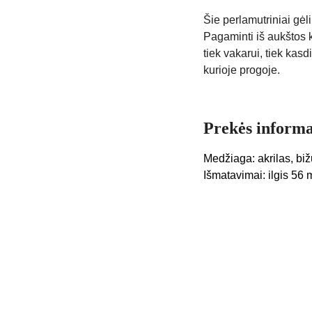
Šie perlamutriniai gėlių
Pagaminti iš aukštos k
tiek vakarui, tiek kasd
kurioje progoje.
Prekės informa
Medžiaga: akrilas, bižu
Išmatavimai: ilgis 56