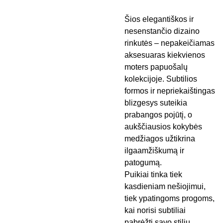
Šios elegantiškos ir
nesenstančio dizaino
rinkutės – nepakeičiamas
aksesuaras kiekvienos
moters papuošalų
kolekcijoje. Subtilios
formos ir nepriekaištingas
blizgesys suteikia
prabangos pojūtį, o
aukščiausios kokybės
medžiagos užtikrina
ilgaamžiškumą ir
patogumą.
Puikiai tinka tiek
kasdieniam nešiojimui,
tiek ypatingoms progoms,
kai norisi subtiliai
pabrėžti savo stilių.