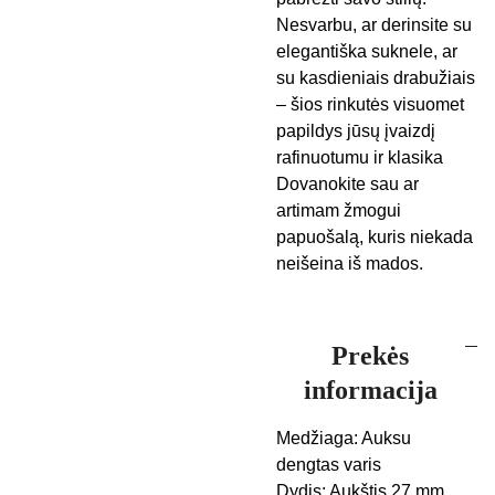
Nesvarbu, ar derinsite su
elegantiška suknele, ar
su kasdieniais drabužiais
– šios rinkutės visuomet
papildys jūsų įvaizdį
rafinuotumu ir klasika
Dovanokite sau ar
artimam žmogui
papuošalą, kuris niekada
neišeina iš mados.
Prekės
informacija
Medžiaga: Auksu
dengtas varis
Dydis: Aukštis 27 mm,