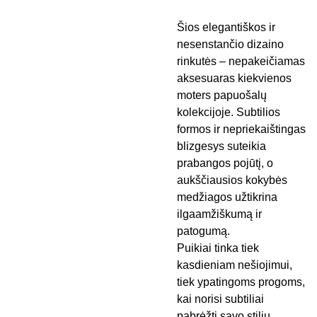
Šios elegantiškos ir
nesenstančio dizaino
rinkutės – nepakeičiamas
aksesuaras kiekvienos
moters papuošalų
kolekcijoje. Subtilios
formos ir nepriekaištingas
blizgesys suteikia
prabangos pojūtį, o
aukščiausios kokybės
medžiagos užtikrina
ilgaamžiškumą ir
patogumą.
Puikiai tinka tiek
kasdieniam nešiojimui,
tiek ypatingoms progoms,
kai norisi subtiliai
pabrėžti savo stilių.