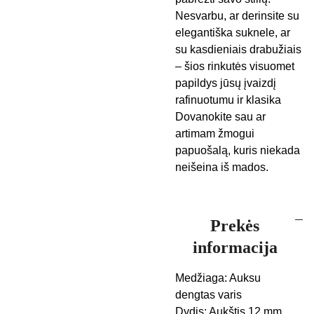
Nesvarbu, ar derinsite su
elegantiška suknele, ar
su kasdieniais drabužiais
– šios rinkutės visuomet
papildys jūsų įvaizdį
rafinuotumu ir klasika
Dovanokite sau ar
artimam žmogui
papuošalą, kuris niekada
neišeina iš mados.
Prekės
informacija
Medžiaga: Auksu
dengtas varis
Dydis: Aukštis 12 mm,