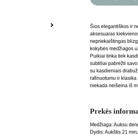
Šios elegantiškos ir 
aksesuaras kiekvienos
nepriekaištingas bliz
kokybės medžiagos už
Puikiai tinka tiek kas
subtiliai pabrėžti savo
su kasdieniais drabuži
rafinuotumu ir klasik
niekada neišeina iš 
Prekės informa
Medžiaga: Auksu deng
Dydis: Aukštis 21 mm