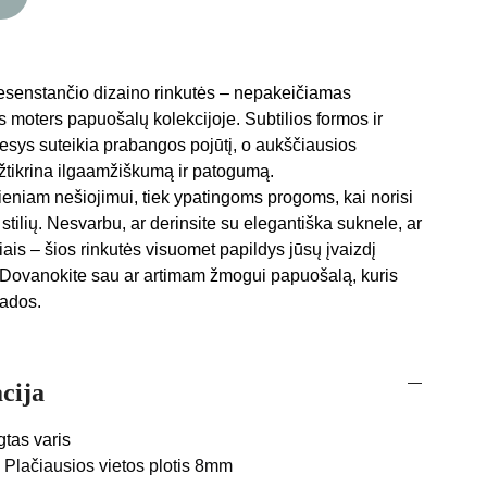
nesenstančio dizaino rinkutės – nepakeičiamas
 moters papuošalų kolekcijoje. Subtilios formos ir
gesys suteikia prabangos pojūtį, o aukščiausios
tikrina ilgaamžiškumą ir patogumą.
dieniam nešiojimui, tiek ypatingoms progoms, kai norisi
 stilių. Nesvarbu, ar derinsite su elegantiška suknele, ar
ais – šios rinkutės visuomet papildys jūsų įvaizdį
a Dovanokite sau ar artimam žmogui papuošalą, kuris
mados.
cija
tas varis
,
Plačiausios vietos plotis 8mm