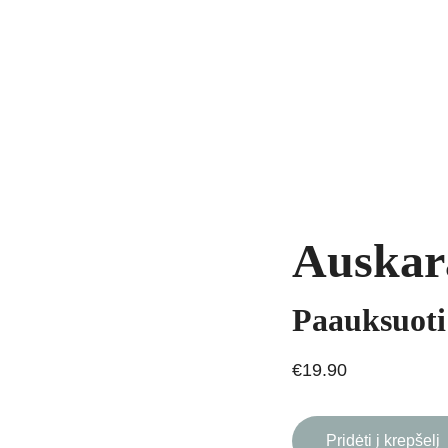
yrankės
Grandinėlės
Natūralūs akmenys
Kaklo papuošalai
Pakab
AVIMAS
Auskar
Paauksuoti
€19.90
Pridėti į krepšelį