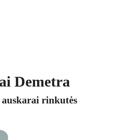
ukai
Segės
Prekių krepšelis
ai Demetra
 auskarai rinkutės