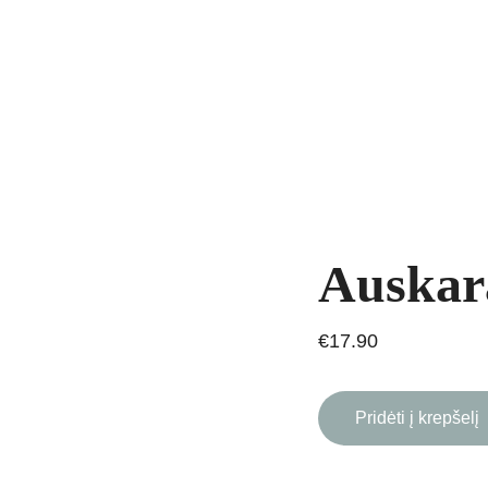
yrankės
Grandinėlės
Natūralūs akmenys
Kaklo papuošalai
Pakab
AVIMAS
Auskara
€17.90
Pridėti į krepšelį