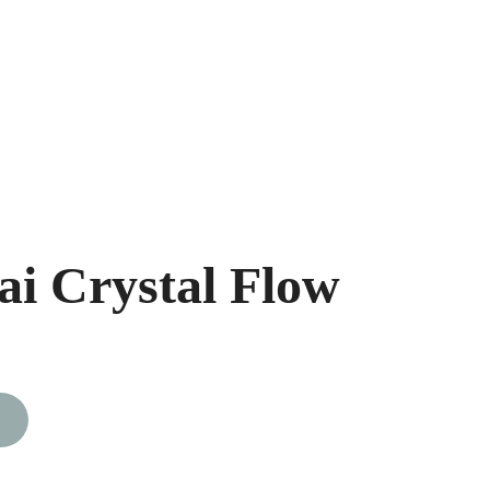
ukai
Segės
Prekių krepšelis
i Crystal Flow