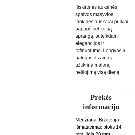
Išskirtinės auksinės
spalvos masyvios
lankinės auskarai puikiai
papuoš bet kokią
aprangą, suteikdami
elegancijos ir
rafinuotumo. Lengvas ir
patogus dizainas
užtikrina malonų
nešiojimą visą dieną.
Prekės
informacija
Medžiaga: Bižuterija
Išmatavimai: plotis 14
mm, ilgis 28 mm