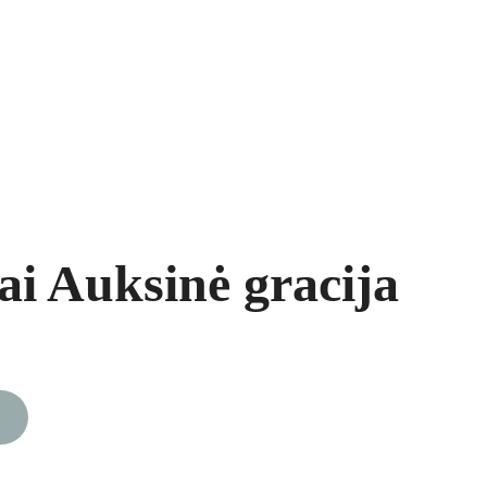
ukai
Segės
Prekių krepšelis
i Auksinė gracija