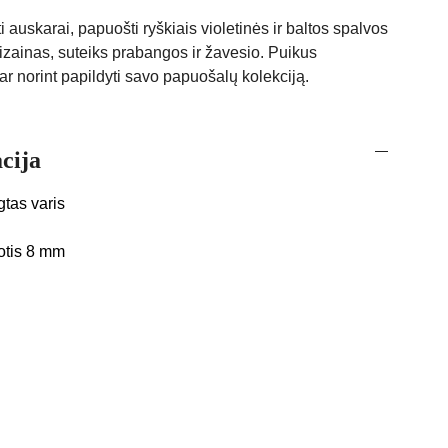
 auskarai, papuošti ryškiais violetinės ir baltos spalvos
 dizainas, suteiks prabangos ir žavesio. Puikus
r norint papildyti savo papuošalų kolekciją.
cija
tas varis
lotis 8 mm