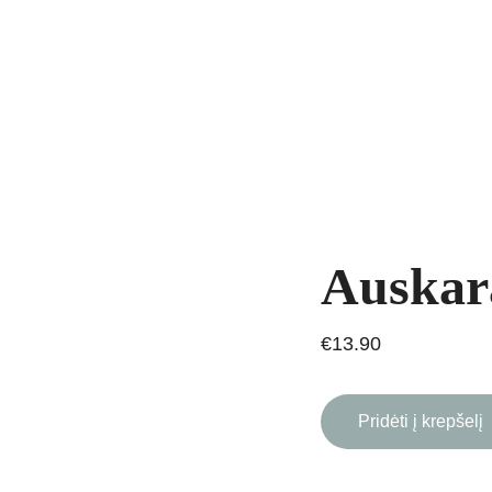
yrankės
Grandinėlės
Natūralūs akmenys
Kaklo papuošalai
Pakab
AVIMAS
Auskara
€13.90
Pridėti į krepšelį