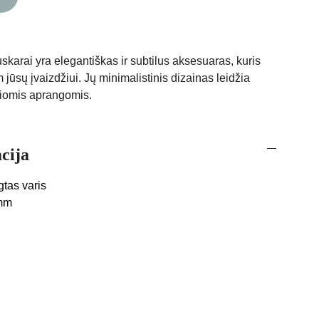
skarai yra elegantiškas ir subtilus aksesuaras, kuris
 jūsų įvaizdžiui. Jų minimalistinis dizainas leidžia
iriomis aprangomis.
cija
tas varis
 mm