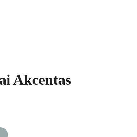
ukai
Segės
Prekių krepšelis
ai Akcentas