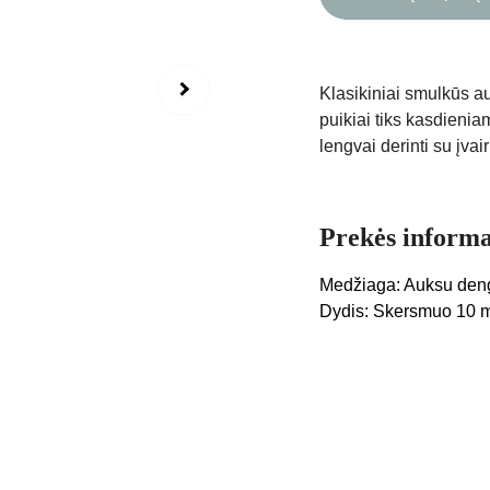
Klasikiniai smulkūs au
puikiai tiks kasdieniam
lengvai derinti su įva
Prekės informa
Medžiaga: Auksu deng
Dydis: Skersmuo 10