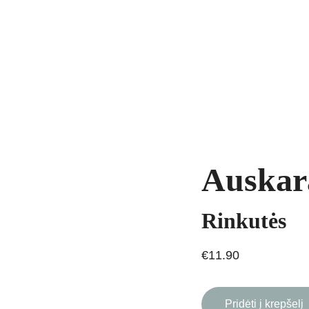
yrankės
Grandinėlės
Natūralūs akmenys
Kaklo papuošalai
Pakab
AVIMAS
Auskar
Rinkutės
€11.90
Pridėti į krepšelį