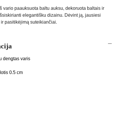
 vario paauksuota baltu auksu, dekoruota baltais ir
šsiskirianti elegantišku dizainu. Dėvint ją, jausiesi
 ir pasitikėjimą suteikiančiai.
cija
u dengtas varis
lotis 0.5 cm