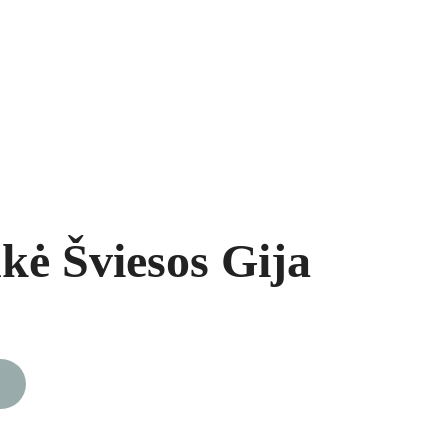
ukai
Segės
Prekių krepšelis
ė Šviesos Gija