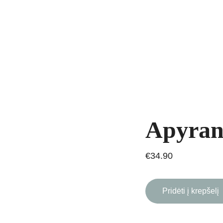
yrankės
Grandinėlės
Natūralūs akmenys
Kaklo papuošalai
Pakab
AVIMAS
Apyrank
€34.90
Pridėti į krepšelį