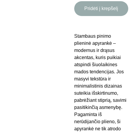
Pridėti į krepšelį
Stambaus pinimo
plieninė apyrankė –
modernus ir drąsus
akcentas, kuris puikiai
atspindi šiuolaikines
mados tendencijas. Jos
masyvi tekstūra ir
minimalistinis dizainas
suteikia išskirtinumo,
pabrėžiant stiprią, savimi
pasitikinčią asmenybę.
Pagaminta iš
nerūdijančio plieno, ši
apyrankė ne tik atrodo